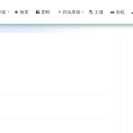
 养殖
🍀 牧草
🛍 肥料
📌 药虫草病
🌎 土壤
🚜 农机