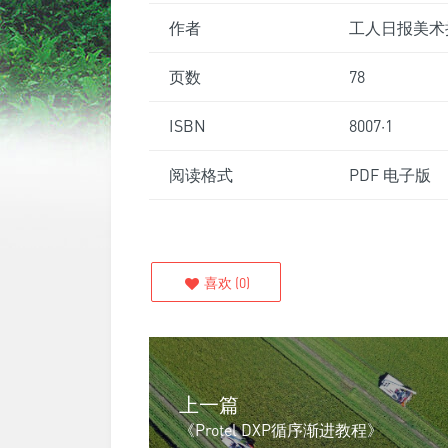
作者
工人日报美术
页数
78
ISBN
8007·1
阅读格式
PDF 电子版
喜欢
(
0
)
上一篇
《Protel DXP循序渐进教程》