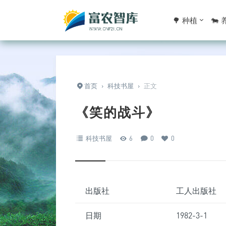
🌳 种植
🐄
首页
›
科技书屋
›
正文
《笑的战斗》
科技书屋
6
0
0
出版社
工人出版社
日期
1982-3-1