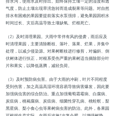
排水沟，使雨水及时排出。始终保持土壤一定的湿度和透
气度，防止土壤出现旱涝急转而造成裂果等问题。对自然
排水有困难的果园要提前落实水泵强排，避免果园因积水
时间过长、灾后高温导致土壤缺氧、烂根死亡。
（2）及时清理果园。大雨中常伴有风的侵袭，雨后应及
时清理果园，主要清除断枝、落叶、落果、烂果，并集中
处理，以减少侵染源。对果树断枝进行修剪，对偏斜、倒
伏树体进行扶正，对根系受伤严重的果树适当摘除部分叶
片和果实，以降低蒸腾，减轻负荷。
（3）及时预防病虫害。由于大雨的冲刷，叶片不同程度
受到伤害，加之高温高湿环境容易导致病害爆发，因此要
加强病虫害的综合防治。重点加强葡萄霜霉病、白腐病、
炭疽病，桃褐腐病、炭疽病、细菌性穿孔病、桃蛀螟，梨
黑星病、梨小食心虫等果树病虫害的防治。此外，各果园
可根据生产实际，在雨后追施1次复合肥，以增强树势。