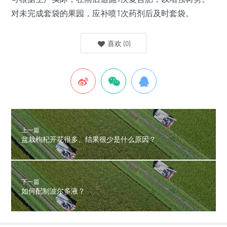
对未完成套袋的果园，应补喷1次药剂后及时套袋。
喜欢
(
0
)
上一篇
盆栽枸杞开花很多、结果很少是什么原因？
下一篇
如何配制波尔多液？